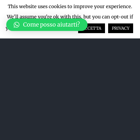
This website uses cookies to improve your experience.
We'll assume you're ok with this, but you can opt-out if
Come posso aiutarti?
you wish.
Cookie settings
ACCETTA
PRIVACY
Acquista su LiveTicket oppure
acquista direttamente dal sito qui
sotto
ACQUISTA SU LIVETICKET