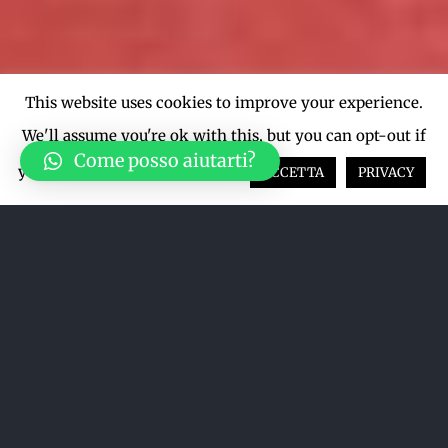
This website uses cookies to improve your experience.
We'll assume you're ok with this, but you can opt-out if
Come posso aiutarti?
you wish.
Cookie settings
ACCETTA
PRIVACY
Acquista su LiveTicket oppure
acquista direttamente dal sito qui
sotto
ACQUISTA SU LIVETICKET