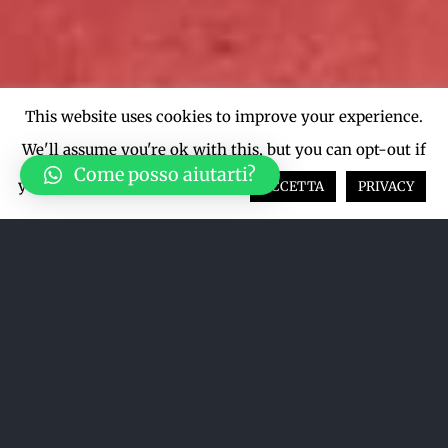
This website uses cookies to improve your experience.
We'll assume you're ok with this, but you can opt-out if
Come posso aiutarti?
you wish.
Cookie settings
ACCETTA
PRIVACY
Ordina per
Prezzo
Mostra
12 Prodotti