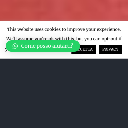
This website uses cookies to improve your experience.
We'll assume you're ok with this, but you can opt-out if
Come posso aiutarti?
you wish.
Cookie settings
ACCETTA
PRIVACY
Acquista su LiveTicket oppure
acquista direttamente dal sito qui
sotto
ACQUISTA SU LIVETICKET