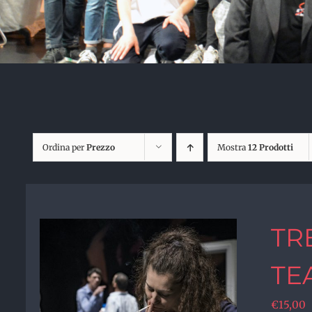
Ordina per
Prezzo
Mostra
12 Prodotti
TR
TE
€
15,00