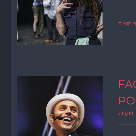
Aggiungi
FA
PO
€
15,00