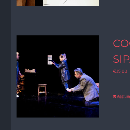
CO
SI
€
15,00
Aggiungi