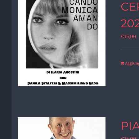
CE
20
€
15,00
Aggiungi
PI
€
15,00