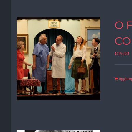
O 
CO
€
15,00
Aggiungi