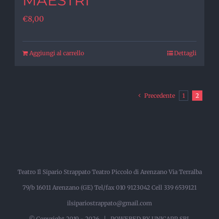
MAESTRI
€
8,00
Aggiungi al carrello
Dettagli
Precedente
1
2
Teatro Il Sipario Strappato Teatro Piccolo di Arenzano Via Terralba
79/b 16011 Arenzano (GE) Tel/fax 010 9123042 Cell 339 6539121
ilsipariostrappato@gmail.com
© Copyright 2019 -
2026 |
POWERED BY UNICAPP SRL