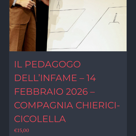
IL PEDAGOGO
DELL’INFAME – 14
FEBBRAIO 2026 –
COMPAGNIA CHIERICI-
CICOLELLA
€
15,00