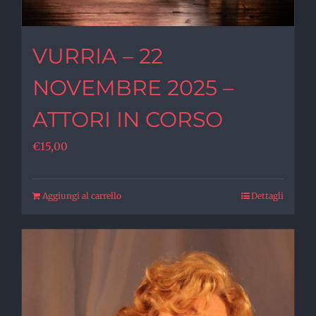
VURRIA – 22
NOVEMBRE 2025 –
ATTORI IN CORSO
€
15,00
Aggiungi al carrello
Dettagli