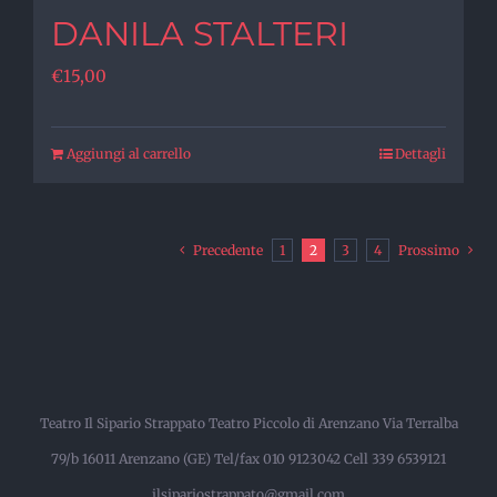
DANILA STALTERI
€
15,00
Aggiungi al carrello
Dettagli
Precedente
1
2
3
4
Prossimo
Teatro Il Sipario Strappato Teatro Piccolo di Arenzano Via Terralba
79/b 16011 Arenzano (GE) Tel/fax 010 9123042 Cell 339 6539121
ilsipariostrappato@gmail.com