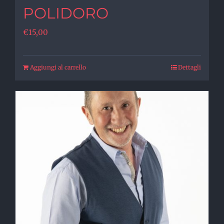
POLIDORO
€
15,00
Aggiungi al carrello
Dettagli