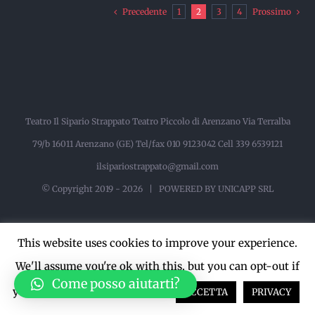
Precedente
1
2
3
4
Prossimo
Teatro Il Sipario Strappato Teatro Piccolo di Arenzano Via Terralba
79/b 16011 Arenzano (GE) Tel/fax 010 9123042 Cell 339 6539121
ilsipariostrappato@gmail.com
© Copyright 2019 -
2026 |
POWERED BY UNICAPP SRL
This website uses cookies to improve your experience.
Facebook
Instagram
YouTube
We'll assume you're ok with this, but you can opt-out if
Come posso aiutarti?
you wish.
Cookie settings
ACCETTA
PRIVACY