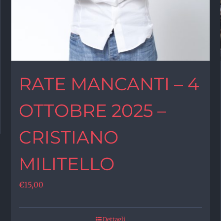
RATE MANCANTI – 4
OTTOBRE 2025 –
CRISTIANO
MILITELLO
€
15,00
Dettagli