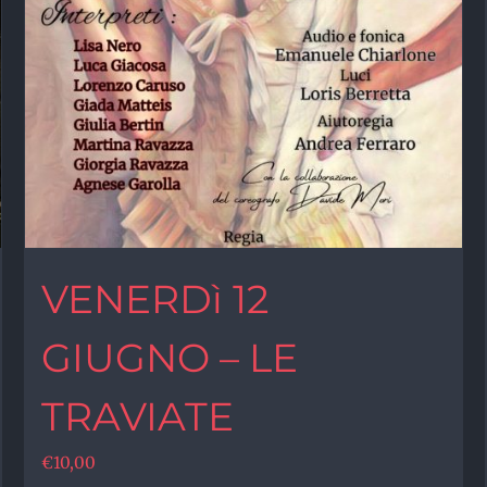
VENERDì 12
GIUGNO – LE
TRAVIATE
€
10,00