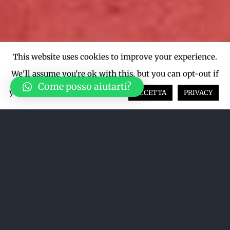
This website uses cookies to improve your experience.
We'll assume you're ok with this, but you can opt-out if
Come posso aiutarti?
you wish.
Cookie settings
ACCETTA
PRIVACY
Ordina per
Nome
Mostra
12 Prodotti