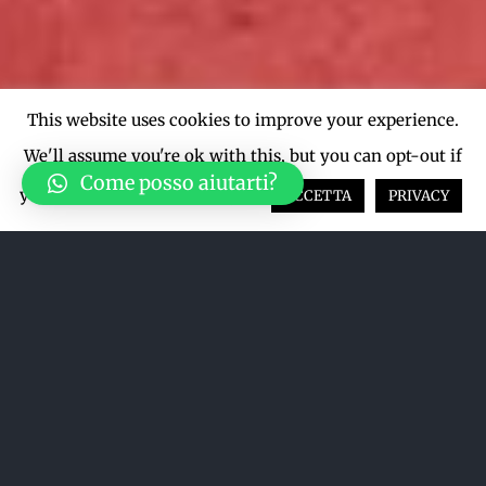
This website uses cookies to improve your experience.
We'll assume you're ok with this, but you can opt-out if
Come posso aiutarti?
you wish.
Cookie settings
ACCETTA
PRIVACY
Ordina per
Nome
Mostra
12 Prodotti