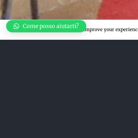
Come posso aiutarti?
This website uses cookies to improve your experience
Ordina per
Popolarità
Mostra
36 Prodotti