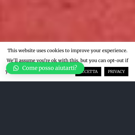
This website uses cookies to improve your experience.
We'll assume you're ok with this, but you can opt-out if
Come posso aiutarti?
you wish.
Cookie settings
ACCETTA
PRIVACY
Acquista su LiveTicket oppure
acquista direttamente dal sito qui