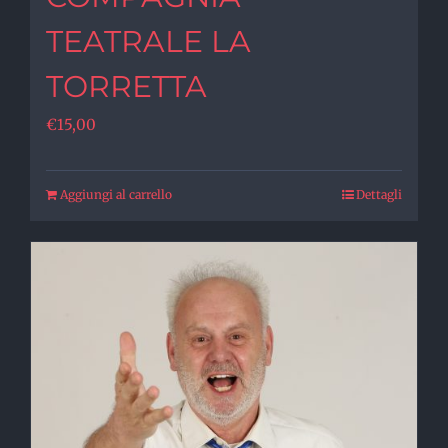
TEATRALE LA
TORRETTA
€
15,00
Aggiungi al carrello
Dettagli