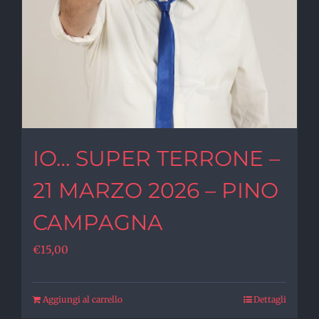
IO… SUPER TERRONE –
21 MARZO 2026 – PINO
CAMPAGNA
€
15,00
Aggiungi al carrello
Dettagli