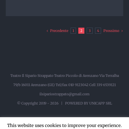
Precedente
1
2
3
4
Prossimo
Teatro Il Sipario Strappato Teatro Piccolo di Arenzano Via Terralba
79/b 16011 Arenzano (GE) Tel/fax 010 9123042 Cell 339 6539121
ilsipariostrappato@gmail.com
© Copyright 2019 -
2026 |
POWERED BY UNICAPP SRL
This website uses cookies to improve your experience.