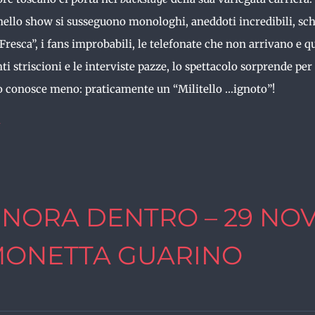
 nello show si susseguono monologhi, aneddoti incredibili, sche
 Fresca”, i fans improbabili, le telefonate che non arrivano e q
ti striscioni e le interviste pazze, lo spettacolo sorprende per 
o conosce meno: praticamente un “Militello …ignoto”!
i
GNORA DENTRO – 29 NOV
MONETTA GUARINO