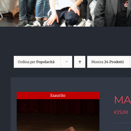
Ordina per
Popolarità
Mostra
24 Prodotti
Esaurito
MA
€
15,00