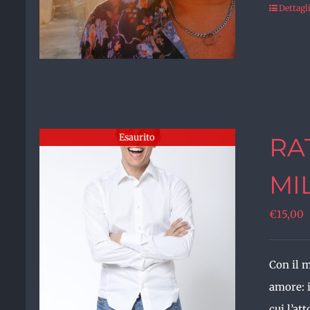
Dettagl
Esaurito
RA
MI
€
15,00
Con il m
amore: 
cui l’at