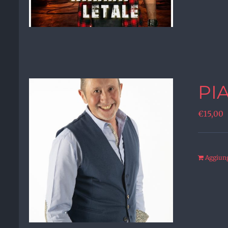
PI
€
15,00
Aggiungi