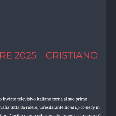
E 2025 – CRISTIANO
co inviato televisivo italiano torna al suo primo
rafia tutta da ridere, un’esilarante
stand up comedy
in
Con l’ausilio di uno schermo che funge da “memoria”,