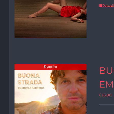
Dettagl
Esaurito
BU
EM
€
15,00