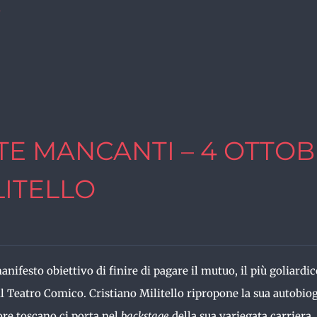
i
TE MANCANTI – 4 OTTOBR
LITELLO
anifesto obiettivo di finire di pagare il mutuo, il più goliardi
il Teatro Comico.
Cristiano Militello ripropone la sua autobiog
tore toscano ci porta nel
backstage
della sua variegata carriera.