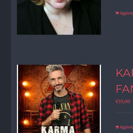
Aggiungi
KA
FA
€
15,00
Aggiungi