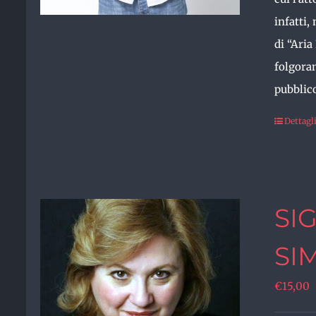
infatti,
di “Aria
folgoran
pubblic
Dettagl
SI
SI
€
15,00