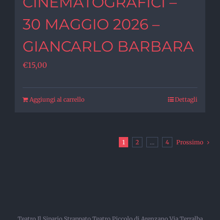
CINEMATOGRAFICI –
30 MAGGIO 2026 –
GIANCARLO BARBARA
€
15,00
Aggiungi al carrello
Dettagli
1
2
…
4
Prossimo
Teatro Il Sipario Strappato Teatro Piccolo di Arenzano Via Terralba