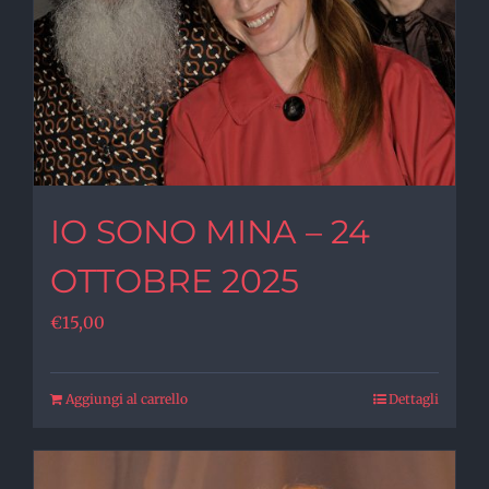
IO SONO MINA – 24
OTTOBRE 2025
€
15,00
Aggiungi al carrello
Dettagli