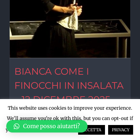
BIANCA COME I
FINOCCHI IN INSALATA
– 12 DICEMBRE 2025 –
This website uses cookies to improve your experience.
COMPAGNIA DEL
We'll assume you're ok with this, but you can opt-out if
CALZINO
Come posso aiutarti?
you wish.
Cookie settings
ACCETTA
PRIVACY
€
15,00