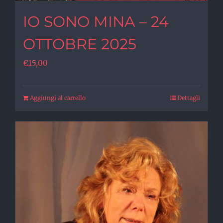
IO SONO MINA – 24
OTTOBRE 2025
€
15,00
Aggiungi al carrello
Dettagli