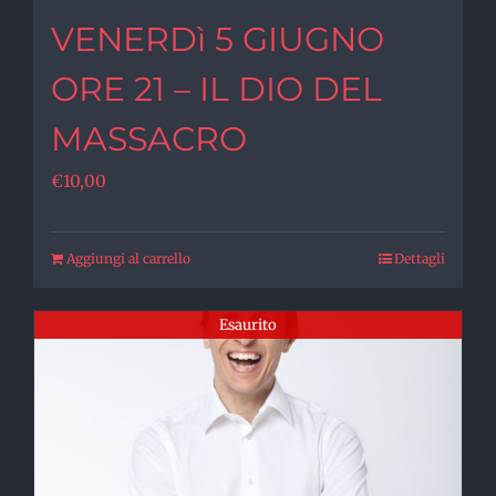
VENERDì 5 GIUGNO
ORE 21 – IL DIO DEL
MASSACRO
€
10,00
Aggiungi al carrello
Dettagli
Esaurito