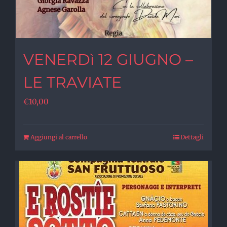
VENERDì 12 GIUGNO –
LE TRAVIATE
€
10,00
Aggiungi al carrello
Dettagli