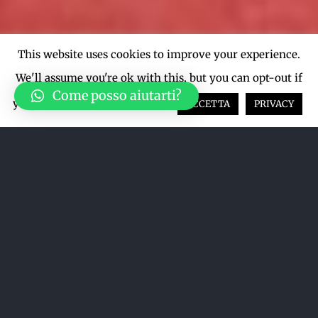
This website uses cookies to improve your experience.
We'll assume you're ok with this, but you can opt-out if
Come posso aiutarti?
you wish.
Cookie settings
ACCETTA
PRIVACY
Ordina per
Popolarità
Mostra
12 Prodotti