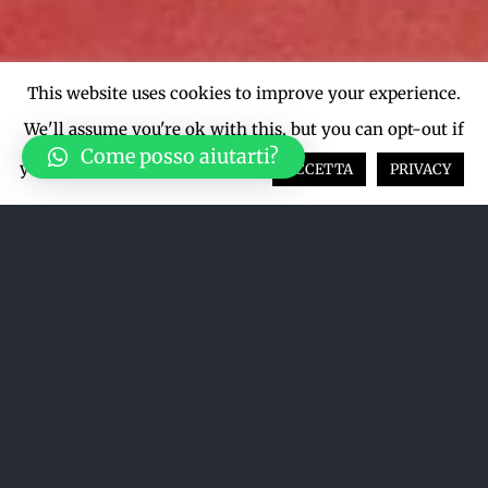
This website uses cookies to improve your experience.
We'll assume you're ok with this, but you can opt-out if
Come posso aiutarti?
you wish.
Cookie settings
ACCETTA
PRIVACY
Ordina per
Nome
Mostra
36 Prodotti