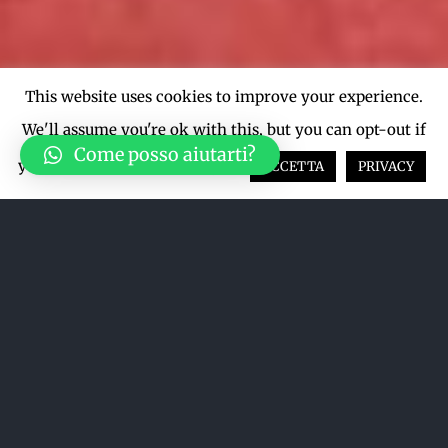
This website uses cookies to improve your experience.
We'll assume you're ok with this, but you can opt-out if
Come posso aiutarti?
you wish.
Cookie settings
ACCETTA
PRIVACY
Acquista su LiveTicket oppure
acquista direttamente dal sito qui
sotto
ACQUISTA SU LIVETICKET