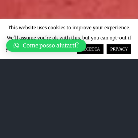
This website uses cookies to improve your experience.
We'll assume you're ok with this, but you can opt-out if
Come posso aiutarti?
you wish.
Cookie settings
ACCETTA
PRIVACY
Acquista su LiveTicket oppure
acquista direttamente dal sito qui
sotto
ACQUISTA SU LIVETICKET