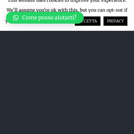
This website uses cookies to improve your experience.
We'll assume you're ok with this, but you can opt-out if
Come posso aiutarti?
you wish.
Cookie settings
ACCETTA
PRIVACY
Acquista su LiveTicket oppure
acquista direttamente dal sito qui
sotto
ACQUISTA SU LIVETICKET