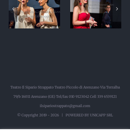
Manola
L’Ex Alunno
r
Teatro Il Sipario Strappato Teatro Piccolo di Arenzano Via Terralba
79/b 16011 Arenzano (GE) Tel/fax 010 9123042 Cell 339 6539121
ilsipariostrappato@gmail.com
© Copyright 2019 -
2026 |
POWERED BY UNICAPP SRL