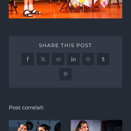
SHARE THIS POST
Facebook
X
Reddit
LinkedIn
WhatsApp
Tumblr
Pinterest
Post correlati
,