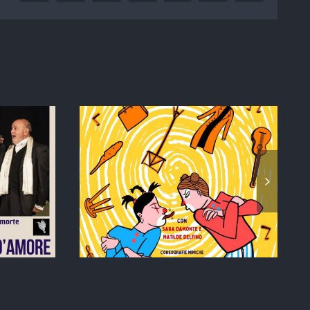
STAGIONE TEATRALE
ATE DI
2024/2025 –
OCK in
ABBONARSI
eè
CONVIENE!