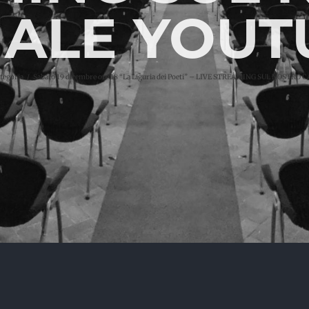
ALE YOUT
tegoria
Sabato 19 dicembre ore 18 “La Liguria dei Poeti” – LIVE STREAMING SUL NOSTRO