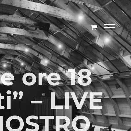
e ore 18
i” – LIVE
NOSTRO