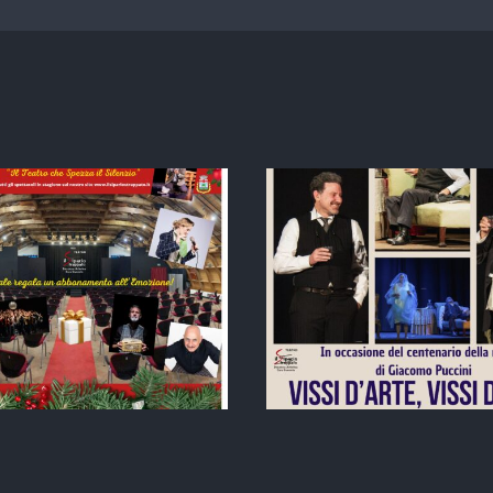
A CENT’ANNI ESATTI
DALLA MORTE DI
LE MONELL
GIACOMO PUCCINI
SHICK E SH
RRIVA “VISSI D’ARTE,
tourn
VISSI D’AMORE”