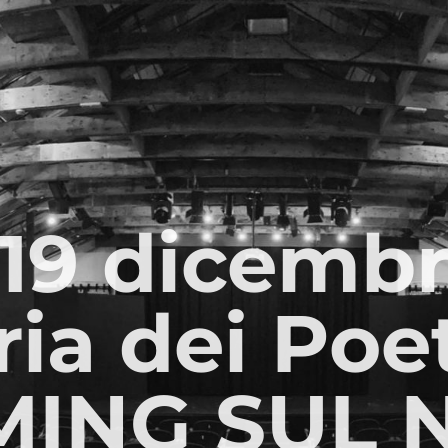
19 dicembr
ria dei Poet
MING SUL 