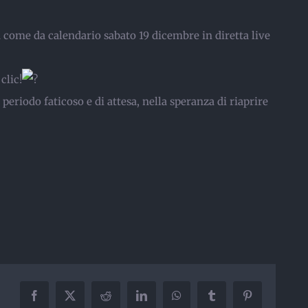
a come da calendario sabato 19 dicembre in diretta live
clic!
 periodo faticoso e di attesa, nella speranza di riaprire
Facebook
X
Reddit
LinkedIn
WhatsApp
Tumblr
Pinterest