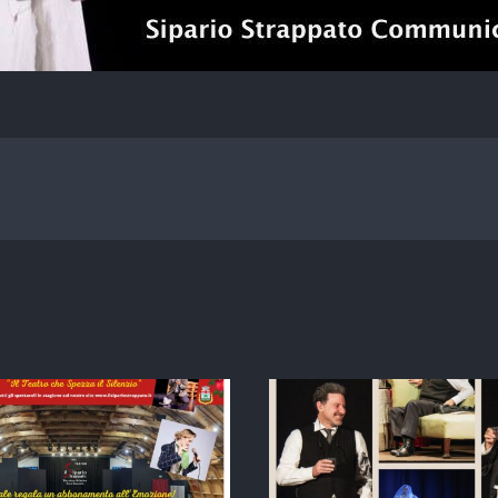
A CENT’ANNI ESATTI
DALLA MORTE DI
LE MONELL