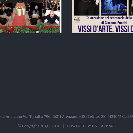
GIACOMO PUCCINI
SHICK E SH
RRIVA “VISSI D’ARTE,
tourn
VISSI D’AMORE”
lo di Arenzano Via Terralba 79/b 16011 Arenzano (GE) Tel/fax 010 9123042 Cell
© Copyright 2019 -
2026 |
POWERED BY UNICAPP SRL