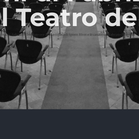
l Teatro del
goria
Sabato 18 febbraio ore 21 “La collina di Spoon River e le canzoni di Fabrizio De Andrè” a