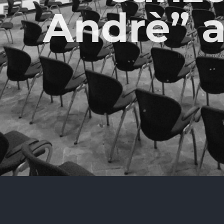
Andrè” a
Home
Senza cate