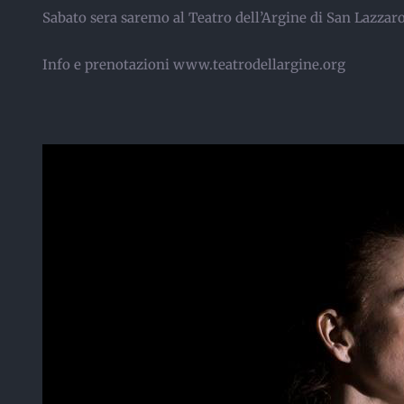
Sabato sera saremo al Teatro dell’Argine di San Lazza
Info e prenotazioni www.teatrodellargine.org