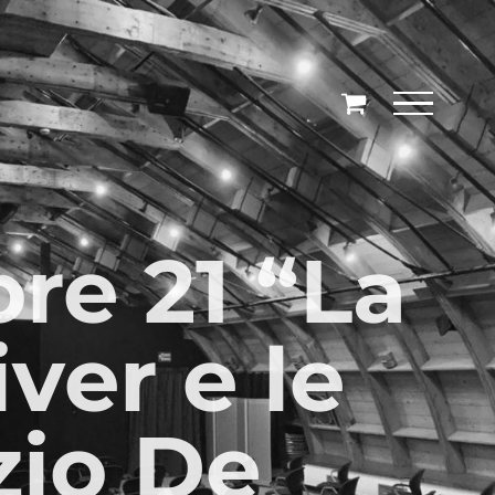
ore 21 “La
ver e le
zio De