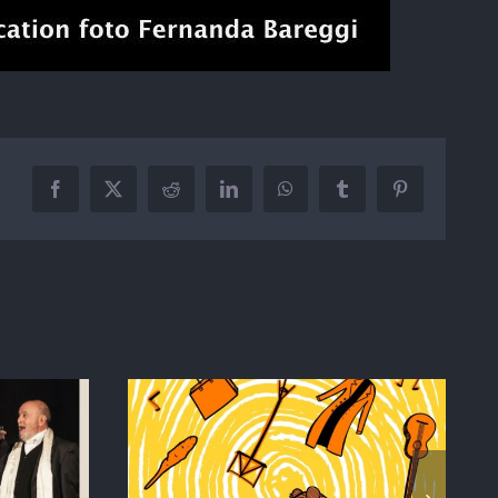
Facebook
X
Reddit
LinkedIn
WhatsApp
Tumblr
Pinterest
STAGIONE TEATRALE
ATE DI
2024/2025 –