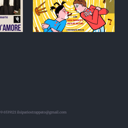
OCK in
ABBONARSI
eè
CONVIENE!
 339 6539121 ilsipariostrappato@gmail.com