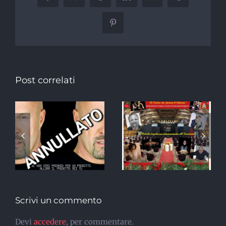
Pinterest
Post correlati
A CENT’ANNI
ESATTI
DALLA
O
MORTE DI
GIACOMO
O
PUCCINI
ARRIVA
“VISSI
D’ARTE, VISSI
D’AMORE”
Scrivi un commento
Devi
accedere
, per commentare.