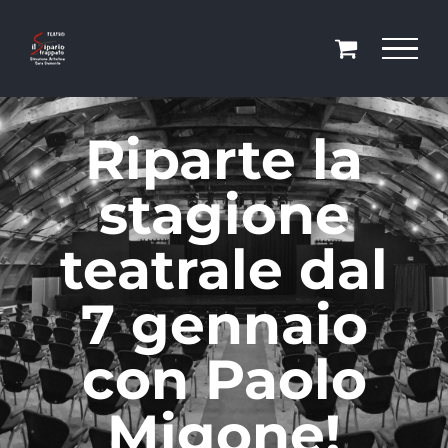
Salta
al
contenuto
Riparte la
stagione
teatrale dal
7 gennaio
con Paolo
Migone!