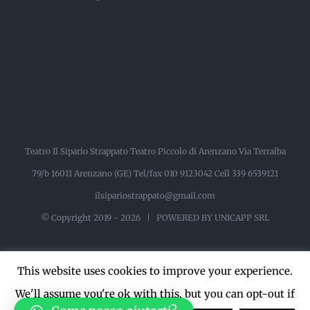
Teatro Il Sipario Strappato Teatro Piccolo di Arenzano Via Terralba
79/b 16011 Arenzano (GE) Tel/fax 010 9123042 Cell 339 6539121
ilsipariostrappato@gmail.com
© Copyright 2019 -
2026 |
POWERED BY UNICAPP SRL
This website uses cookies to improve your experience.
Facebook
Instagram
YouTube
We'll assume you're ok with this, but you can opt-out if