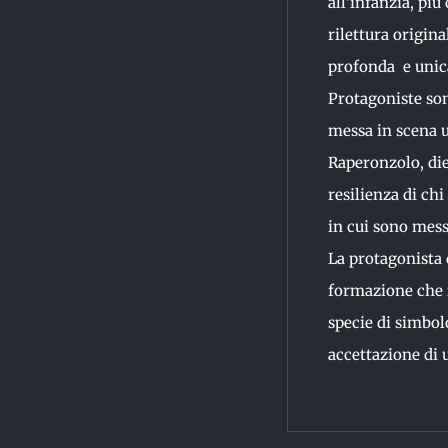
all’infanzia, pi
rilettura origina
profonda e unica
Protagoniste son
messa in scena ut
Raperonzolo, die
resilienza di chi
in cui sono messi
La protagonista 
formazione che 
specie di simbol
accettazione di 