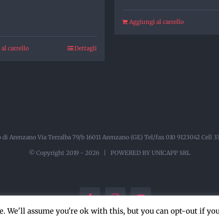
Aggiungi al carrello
al carrello
Dettagli
lo di Arenzano Via Terralba 79/b 16011 Arenzano (GE) Tel/fax 010 9123042 Cell
© Copyright 2019 -
2026 |
POWERED BY UNICAPP SRL
Facebook
Instagram
YouTube
. We'll assume you're ok with this, but you can opt-out if yo