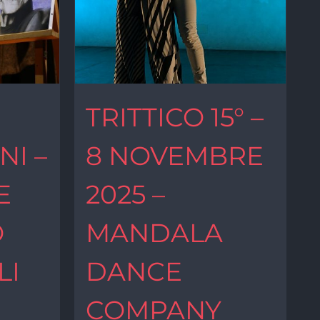
TRITTICO 15° –
I –
8 NOVEMBRE
E
2025 –
O
MANDALA
LI
DANCE
COMPANY