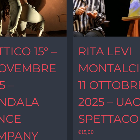
TTICO 15° –
RITA LEVI
NOVEMBRE
MONTALCIN
5 –
11 OTTOBR
NDALA
2025 – UA
NCE
SPETTACO
MPANY
€
15,00