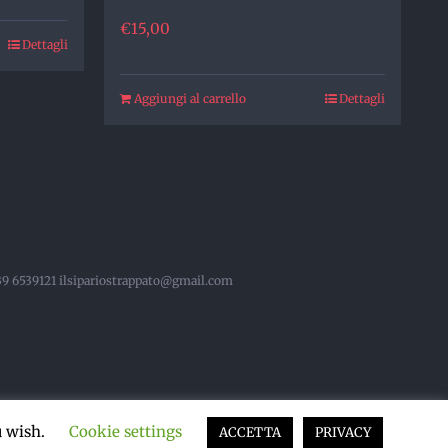
€
15,00
Dettagli
Aggiungi al carrello
Dettagli
 339 6539121 ilsipariostrappato@gmail.com
u wish.
Cookie settings
ACCETTA
PRIVACY