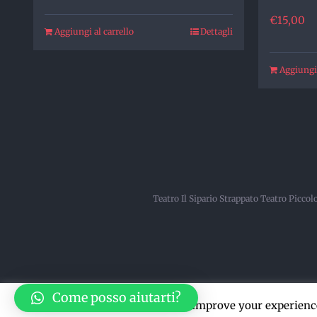
€
15,00
Aggiungi al carrello
Dettagli
Aggiungi 
Teatro Il Sipario Strappato Teatro Picco
Come posso aiutarti?
This website uses cookies to improve your experience