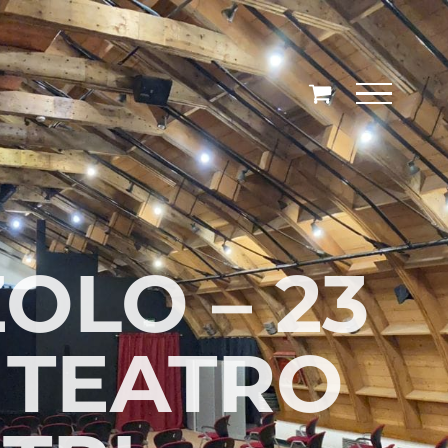
OLO – 23
 TEATRO