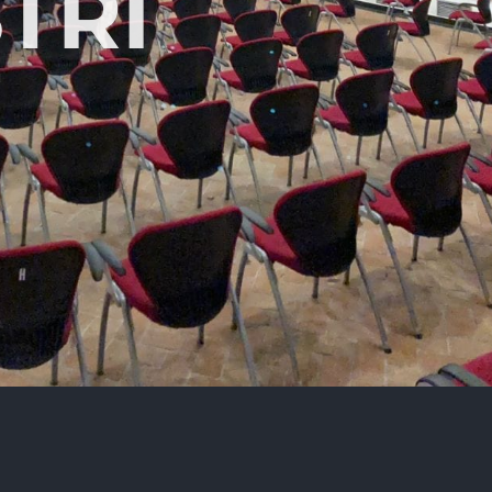
TRI
I