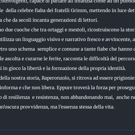
ù coinvolgenti, capace di parlare all’infanzia come ad un pubbl
le della celebre fiaba dei fratelli Grimm, mettendo in luce det
 che da secoli incanta generazioni di lettori.
o due cuoche che tra ortaggi e mestoli, ricostruiscono la stori
ilizza un linguaggio visivo e narrativo fresco e avvincente, ad
tro uno schema semplice e comune a tante fiabe che hanno co
 le ascolta e curarne le ferite, racconta le difficoltà del perco
 in gioco la libertà e la formazione della propria identità.
della nostra storia, Raperonzolo, si ritrova ad essere prigionie
informa e che non libera. Eppure troverà la forza per proseg
o di resilienza e resistenza, non abbandonando mai, anche ne
un’oscura provvidenza, ma l’essenza stessa della vita.