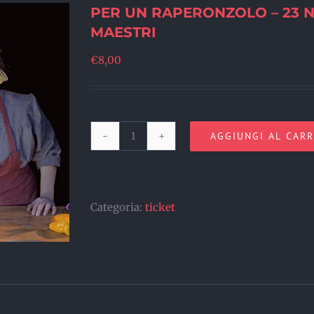
PER UN RAPERONZOLO – 23 N
MAESTRI
€
8,00
AGGIUNGI AL CAR
PER
UN
RAPERONZOLO
Categoria:
ticket
-
23
NOVEMBRE
2025
-