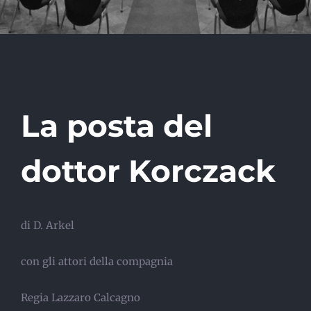
La posta del
dottor Korczack
di D. Arkel
con gli attori della compagnia
Regia Lazzaro Calcagno