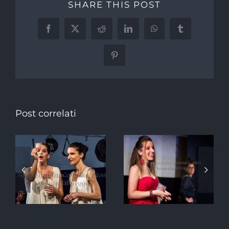
SHARE THIS POST
Facebook
X
Reddit
LinkedIn
WhatsApp
Tumblr
Pinterest
Post correlati
,
Manola
L’Ex Alunno
r