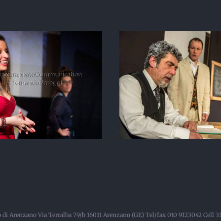
MIMOSE, racc
L’Ex Alunno
eccellenze f
lo di Arenzano Via Terralba 79/b 16011 Arenzano (GE) Tel/fax 010 9123042 Cell