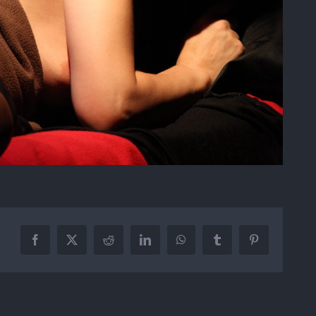
Facebook
X
Reddit
LinkedIn
WhatsApp
Tumblr
Pinterest