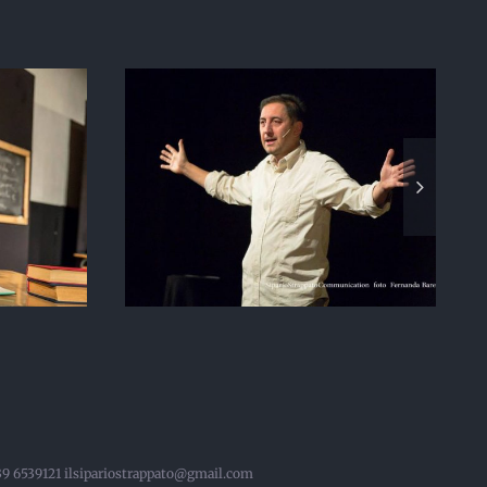
onti di
Costante, la nuvola
emminili
 339 6539121 ilsipariostrappato@gmail.com