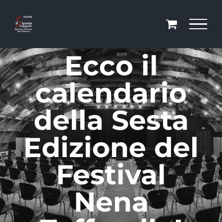
Salta
al
contenuto
Ecco il
calendario
della Sesta
Edizione del
Festival
Nena