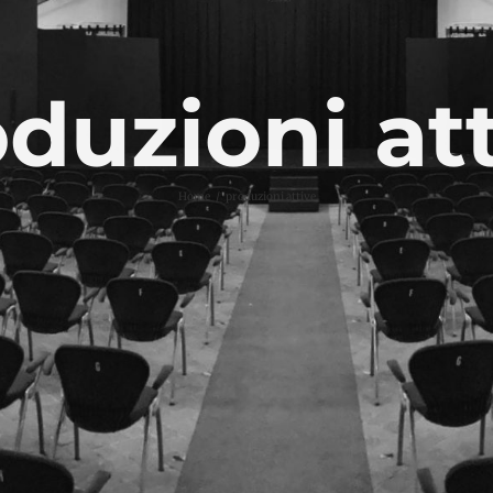
duzioni at
Home
produzioni attive