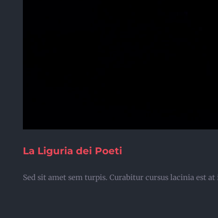
La Liguria dei Poeti
Sed sit amet sem turpis. Curabitur cursus lacinia est 