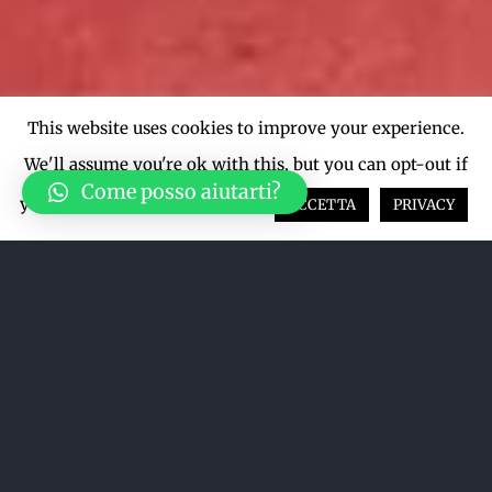
This website uses cookies to improve your experience.
We'll assume you're ok with this, but you can opt-out if
Come posso aiutarti?
you wish.
Cookie settings
ACCETTA
PRIVACY
Ordina per
Prezzo
Mostra
12 Prodotti