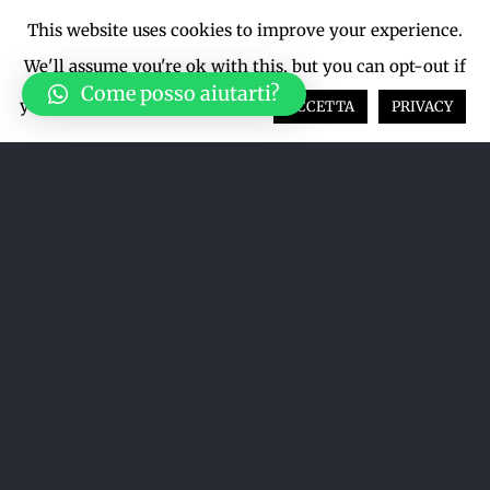
This website uses cookies to improve your experience.
We'll assume you're ok with this, but you can opt-out if
Come posso aiutarti?
you wish.
Cookie settings
ACCETTA
PRIVACY
Ordina per
Popolarità
Mostra
24 Prodotti