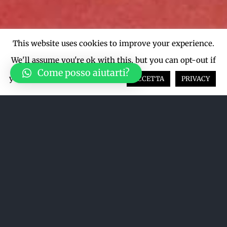
This website uses cookies to improve your experience.
We'll assume you're ok with this, but you can opt-out if
Come posso aiutarti?
you wish.
Cookie settings
ACCETTA
PRIVACY
Ordina per
Nome
Mostra
36 Prodotti