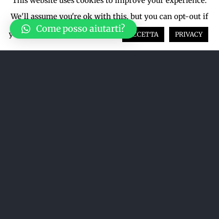
This website uses cookies to improve your experience.
We'll assume you're ok with this, but you can opt-out if
Come posso aiutarti?
you wish.
Cookie settings
ACCETTA
PRIVACY
Acquista su LiveTicket oppure
acquista direttamente dal sito qui
sotto
ACQUISTA SU LIVETICKET