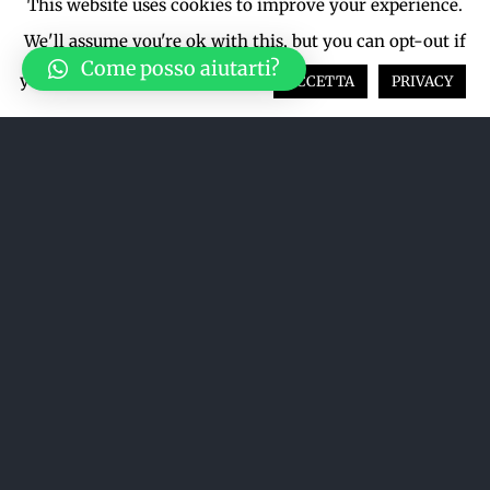
This website uses cookies to improve your experience.
We'll assume you're ok with this, but you can opt-out if
Come posso aiutarti?
you wish.
Cookie settings
ACCETTA
PRIVACY
Acquista su LiveTicket oppure
acquista direttamente dal sito qui
sotto
ACQUISTA SU LIVETICKET