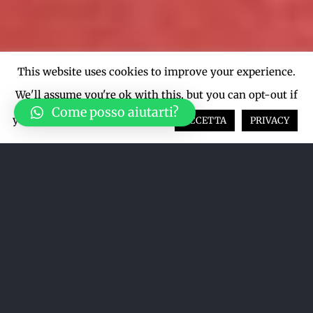
This website uses cookies to improve your experience.
We'll assume you're ok with this, but you can opt-out if
Come posso aiutarti?
you wish.
Cookie settings
ACCETTA
PRIVACY
Acquista su LiveTicket oppure
acquista direttamente dal sito qui
sotto
ACQUISTA SU LIVETICKET