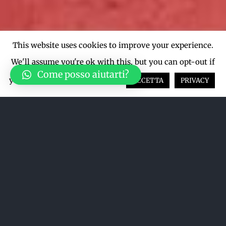
This website uses cookies to improve your experience.
We'll assume you're ok with this, but you can opt-out if
Come posso aiutarti?
you wish.
Cookie settings
ACCETTA
PRIVACY
Acquista su LiveTicket oppure
acquista direttamente dal sito qui
sotto
ACQUISTA SU LIVETICKET