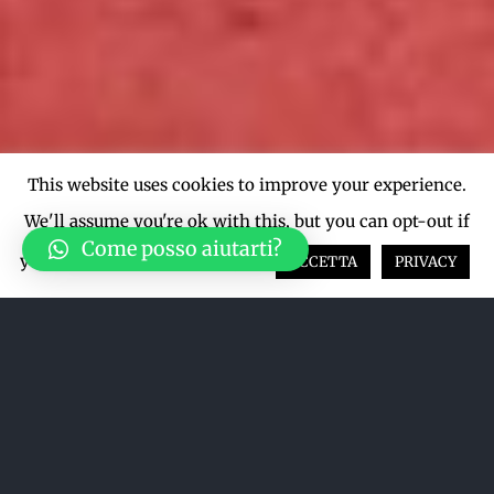
This website uses cookies to improve your experience.
We'll assume you're ok with this, but you can opt-out if
Come posso aiutarti?
you wish.
Cookie settings
ACCETTA
PRIVACY
Acquista su LiveTicket oppure
acquista direttamente dal sito qui