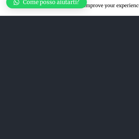
Come posso aiutarti?
This website uses cookies to improve your experience
Ordina per
Data
Mostra
12 Prodotti