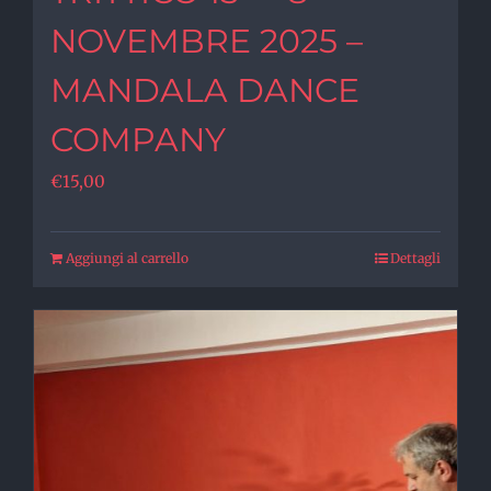
NOVEMBRE 2025 –
MANDALA DANCE
COMPANY
€
15,00
Aggiungi al carrello
Dettagli