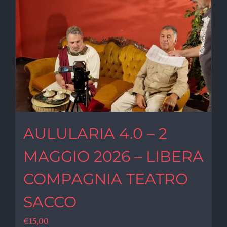
AULULARIA 4.0 – 2
MAGGIO 2026 – LIBERA
COMPAGNIA TEATRO
SACCO
€
15,00