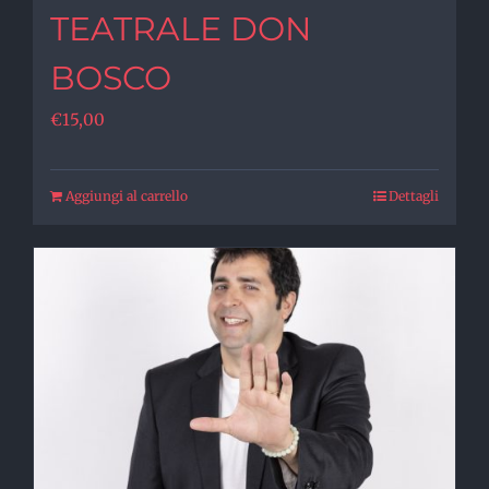
TEATRALE DON
BOSCO
€
15,00
Aggiungi al carrello
Dettagli