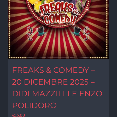
FREAKS & COMEDY –
20 DICEMBRE 2025 –
DIDI MAZZILLI E ENZO
POLIDORO
€
15,00