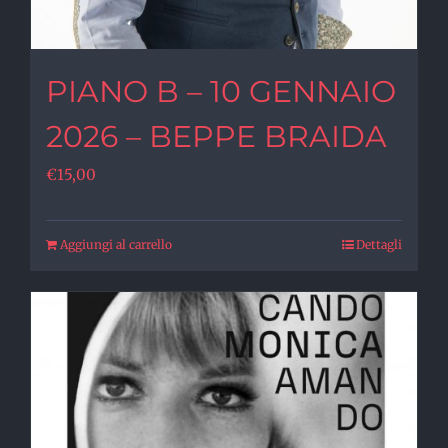
PIANO B – 10 GENNAIO
2026 – BEPPE BRAIDA
€
15,00
Aggiungi al carrello
Dettagli