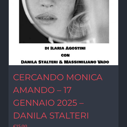
CERCANDO MONICA
AMANDO – 17
GENNAIO 2025 –
DANILA STALTERI
€
15,00