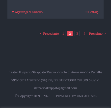
Aggiungi al carrello
Dettagli
Precedente
1
2
3
4
Prossimo
Teatro Il Sipario Strappato Teatro Piccolo di Arenzano Via Terralba
79/b 16011 Arenzano (GE) Tel/fax 010 9123042 Cell 339 6539121
ilsipariostrappato@gmail.com
© Copyright 2019 -
2026 |
POWERED BY UNICAPP SRL