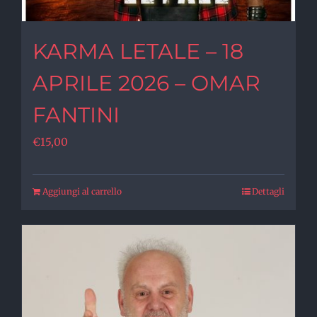
KARMA LETALE – 18
APRILE 2026 – OMAR
FANTINI
€
15,00
Aggiungi al carrello
Dettagli