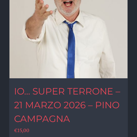
IO… SUPER TERRONE –
21 MARZO 2026 – PINO
CAMPAGNA
€
15,00