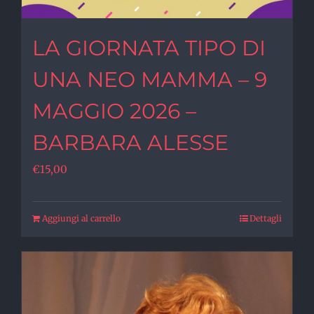
LA GIORNATA TIPO DI
UNA NEO MAMMA – 9
MAGGIO 2026 –
BARBARA ALESSE
€
15,00
Aggiungi al carrello
Dettagli