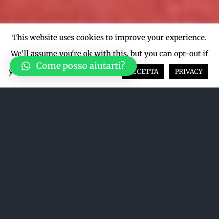
This website uses cookies to improve your experience.
We'll assume you're ok with this, but you can opt-out if
Come posso aiutarti?
you wish.
Cookie settings
ACCETTA
PRIVACY
Ordina per
Popolarità
Mostra
12 Prodotti