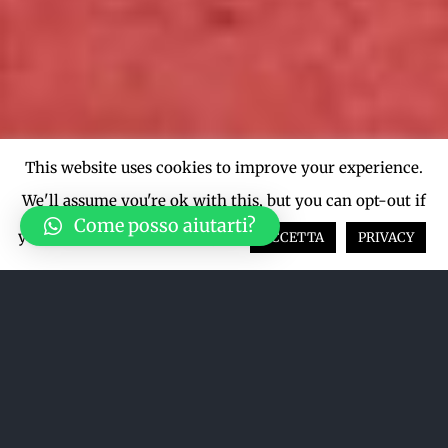
This website uses cookies to improve your experience.
We'll assume you're ok with this, but you can opt-out if
Come posso aiutarti?
you wish.
Cookie settings
ACCETTA
PRIVACY
Acquista su LiveTicket oppure
acquista direttamente dal sito qui