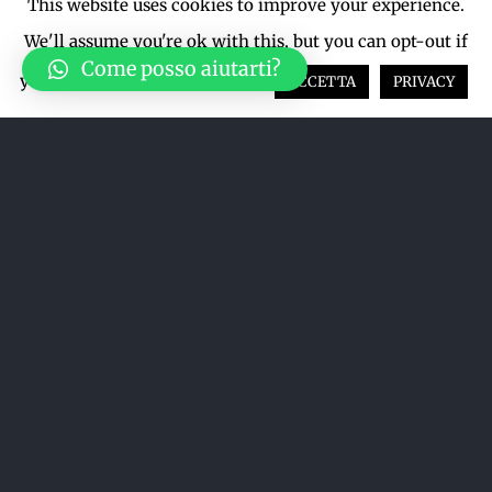
This website uses cookies to improve your experience.
We'll assume you're ok with this, but you can opt-out if
Come posso aiutarti?
you wish.
Cookie settings
ACCETTA
PRIVACY
Acquista su LiveTicket oppure
acquista direttamente dal sito qui
sotto
ACQUISTA SU LIVETICKET