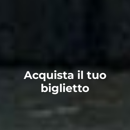
Acquista il tuo
biglietto