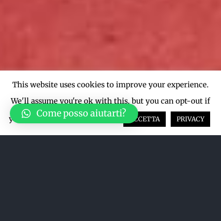
This website uses cookies to improve your experience.
We'll assume you're ok with this, but you can opt-out if
Come posso aiutarti?
you wish.
Cookie settings
ACCETTA
PRIVACY
Acquista su LiveTicket oppure
acquista direttamente dal sito qui